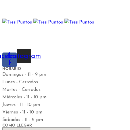
El Restaurante
Tres Puntos
esta ubicado en Guaynabo PR,
y te ofrece una experiencia gastronómica que sobrepase
tus expectativas en calidad y buen gusto.
acebook-
Instagram
f
HORARIO
Domingos - 11 - 9 pm
Lunes - Cerrados
Martes - Cerrados
Miércoles - 11 - 10 pm
Jueves - 11 - 10 pm
Viernes - 11 - 10 pm
Sabados - 11 - 9 pm
COMO LLEGAR