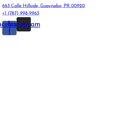
663 Calle Hillside, Guaynabo, PR 00920
+1 (787) 998-9963
acebook-
Instagram
f