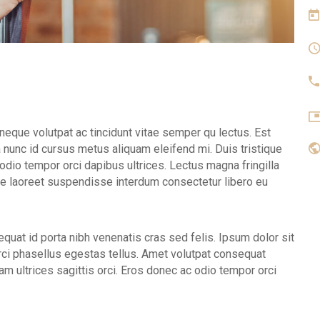
ue volutpat ac tincidunt vitae semper qu lectus. Est
 nunc id cursus metus aliquam eleifend mi. Duis tristique
c odio tempor orci dapibus ultrices. Lectus magna fringilla
que laoreet suspendisse interdum consectetur libero eu
equat id porta nibh venenatis cras sed felis. Ipsum dolor sit
 orci phasellus egestas tellus. Amet volutpat consequat
am ultrices sagittis orci. Eros donec ac odio tempor orci